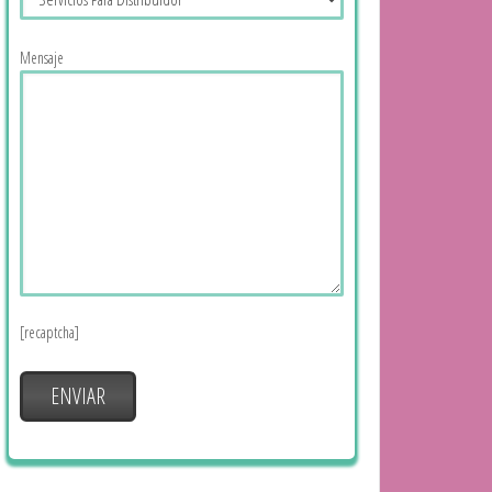
Mensaje
[recaptcha]