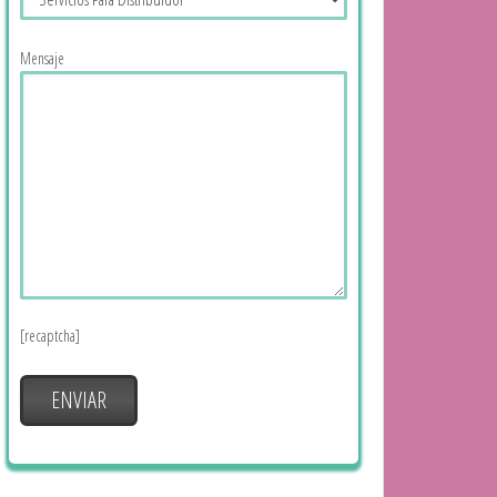
Mensaje
[recaptcha]